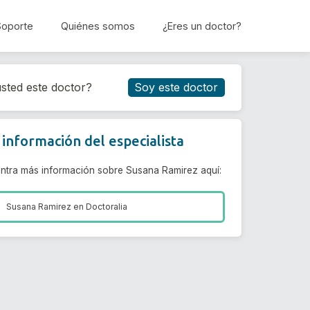
Soporte
Quiénes somos
¿Eres un doctor?
Reservar cita
sted este doctor?
Soy este doctor
información del especialista
ntra más información sobre Susana Ramirez aquí:
Susana Ramirez en
Doctoralia