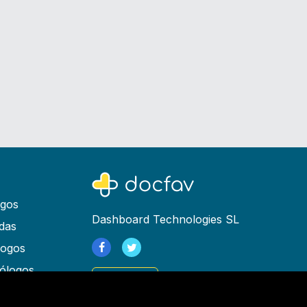
ogos
Dashboard Technologies SL
das
logos
ólogos
Registrarse
as