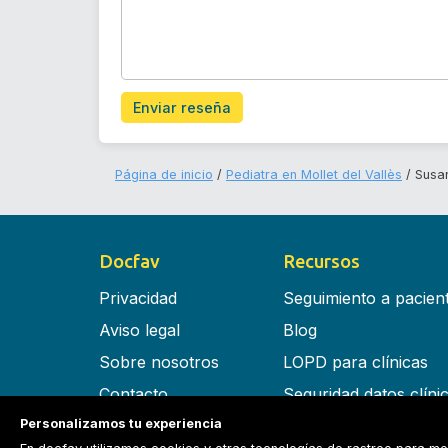
Enviar reseña
Página de inicio
Pediatra en Mollet del Vallès
Susa
Docfav
Recursos
Privacidad
Seguimiento a pacien
Aviso legal
Blog
Sobre nosotros
LOPD para clínicas
Contacto
Seguridad datos clíni
Personalizamos tu experiencia
Términos y condiciones
Software para clínica