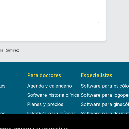
na Ramirez
Para doctores
Especialistas
tes
Agenda y calendario
Software para psicól
Software historia clínica
Software para logope
Planes y precios
Software para ginecó
cos
ticketBAI para clínicas
Software para dermat
s en la nube
Software para dentist