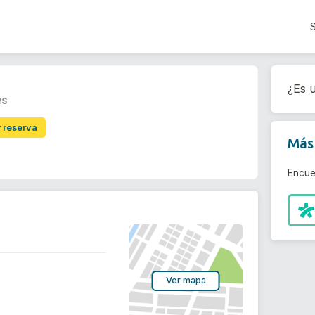
¿Es u
ès
r reserva
Más 
Encue
Ver mapa