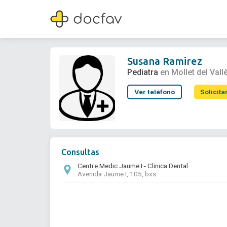
Susana Ramirez
Pediatra
Susana Ramirez
Pediatra
en Mollet del Vall
Ver teléfono
Solicita
Consultas
Centre Medic Jaume I - Clinica Dental
Avenida Jaume I, 105, bxs.