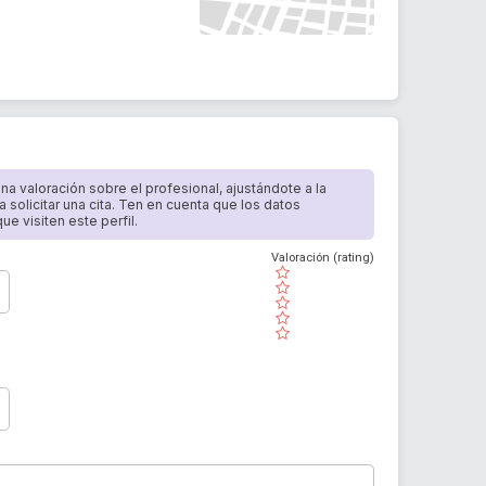
 una valoración sobre el profesional, ajustándote a la
a solicitar una cita. Ten en cuenta que los datos
e visiten este perfil.
Valoración (rating)
( )
( )
( )
( )
( )