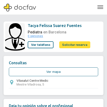
Tacya Felissa Suarez Fuentes
Pediatra
en Barcelona
0 opiniones
Soporte
Ver teléfono
Solicitar reserva
Quiénes somos
¿Eres un doctor?
Consultas
Ver mapa
Vilasalut Centre Medic
Mestre Viladrosa, 5
Deja tu opinión sobre el profesional