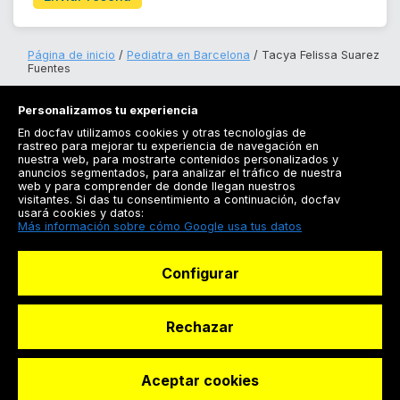
Página de inicio
Pediatra en Barcelona
Tacya Felissa Suarez
Fuentes
Personalizamos tu experiencia
En docfav utilizamos cookies y otras tecnologías de
rastreo para mejorar tu experiencia de navegación en
nuestra web, para mostrarte contenidos personalizados y
anuncios segmentados, para analizar el tráfico de nuestra
Registrarse
web y para comprender de donde llegan nuestros
visitantes. Si das tu consentimiento a continuación, docfav
Docfav
usará cookies y datos:
Más información sobre cómo Google usa tus datos
Recursos
Configurar
Para doctores
Especialistas
Rechazar
Aceptar cookies
© Dashboard Technologies S.L