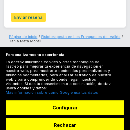
Enviar reseña
Página de inicio
Fisioterapeuta en Les Franqueses del Vallès
Tania Mata Morali
Personalizamos tu experiencia
En docfav utilizamos cookies y otras tecnologías de
rastreo para mejorar tu experiencia de navegación en
nuestra web, para mostrarte contenidos personalizados y
anuncios segmentados, para analizar el tráfico de nuestra
Registrarse
web y para comprender de donde llegan nuestros
visitantes. Si das tu consentimiento a continuación, docfav
Docfav
usará cookies y datos:
Más información sobre cómo Google usa tus datos
Recursos
Configurar
Para doctores
Especialistas
Rechazar