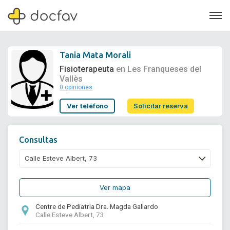
Tania Mata Morali
Fisioterapeuta
en Les Franqueses del
Vallès
0 opiniones
Soporte
Ver teléfono
Solicitar reserva
Quiénes somos
¿Eres un doctor?
Consultas
Ver mapa
Centre de Pediatria Dra. Magda Gallardo
Calle Esteve Albert, 73