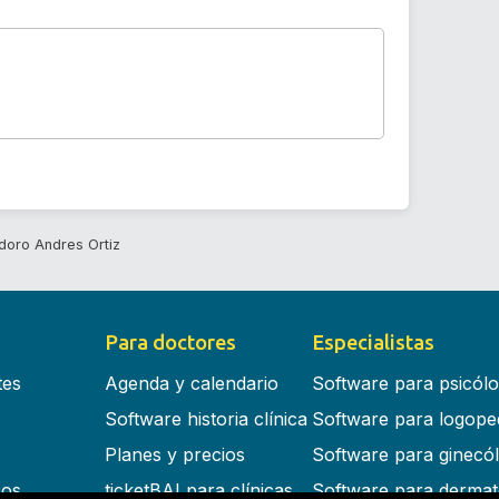
doro Andres Ortiz
Para doctores
Especialistas
tes
Agenda y calendario
Software para psicól
Software historia clínica
Software para logope
Planes y precios
Software para ginecó
cos
ticketBAI para clínicas
Software para dermat