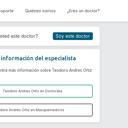
Soporte
Quiénes somos
¿Eres un doctor?
Reservar cita
sted este doctor?
Soy este doctor
información del especialista
ntra más información sobre Teodoro Andres Ortiz
Teodoro Andres Ortiz en
Doctoralia
doro Andres Ortiz en
Masquemedicos