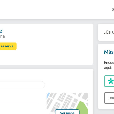
iz
¿Es u
ona
r reserva
Más 
Encue
aquí:
Teo
Ver mapa