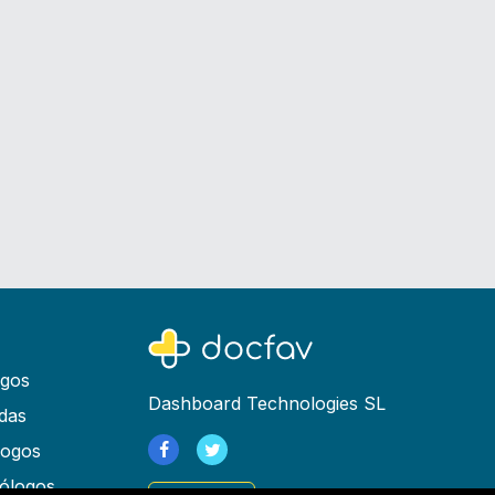
ogos
Dashboard Technologies SL
das
logos
ólogos