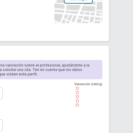
 una valoración sobre el profesional, ajustándote a la
a solicitar una cita. Ten en cuenta que los datos
e visiten este perfil.
Valoración (rating)
( )
( )
( )
( )
( )