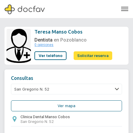
Teresa Manso Cobos
Dentista
en Pozoblanco
0 opiniones
Soporte
Ver teléfono
Solicitar reserva
Quiénes somos
¿Eres un doctor?
Consultas
Ver mapa
Clinica Dental Manso Cobos
San Gregorio N. 52