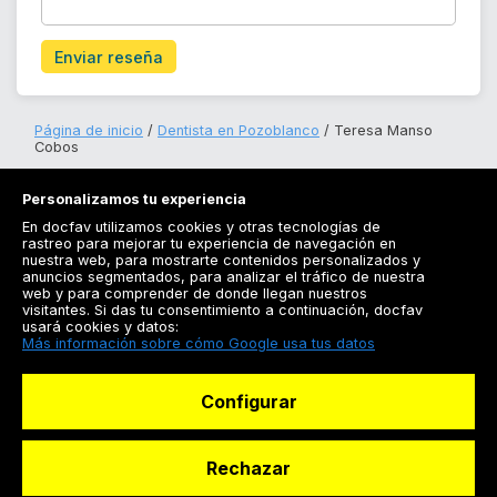
Enviar reseña
Página de inicio
Dentista en Pozoblanco
Teresa Manso
Cobos
Personalizamos tu experiencia
En docfav utilizamos cookies y otras tecnologías de
rastreo para mejorar tu experiencia de navegación en
nuestra web, para mostrarte contenidos personalizados y
anuncios segmentados, para analizar el tráfico de nuestra
Registrarse
web y para comprender de donde llegan nuestros
visitantes. Si das tu consentimiento a continuación, docfav
Docfav
usará cookies y datos:
Más información sobre cómo Google usa tus datos
Recursos
Configurar
Para doctores
Especialistas
Rechazar