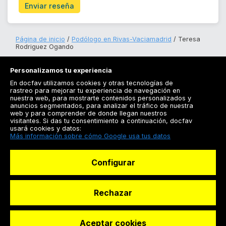
Enviar reseña
Página de inicio
Podólogo en Rivas-Vaciamadrid
Teresa
Rodriguez Ogando
Personalizamos tu experiencia
En docfav utilizamos cookies y otras tecnologías de
rastreo para mejorar tu experiencia de navegación en
nuestra web, para mostrarte contenidos personalizados y
anuncios segmentados, para analizar el tráfico de nuestra
Registrarse
web y para comprender de donde llegan nuestros
visitantes. Si das tu consentimiento a continuación, docfav
Docfav
usará cookies y datos:
Más información sobre cómo Google usa tus datos
Recursos
Configurar
Para doctores
Especialistas
Rechazar
Aceptar cookies