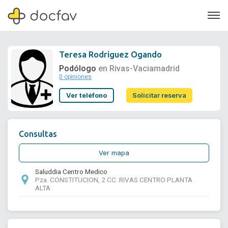
Teresa Rodriguez Ogando
Podólogo
en Rivas-Vaciamadrid
0 opiniones
Soporte
Ver teléfono
Solicitar reserva
Quiénes somos
¿Eres un doctor?
Consultas
Ver mapa
Saluddia Centro Medico
Pza. CONSTITUCION, 2 CC. RIVAS CENTRO PLANTA
ALTA