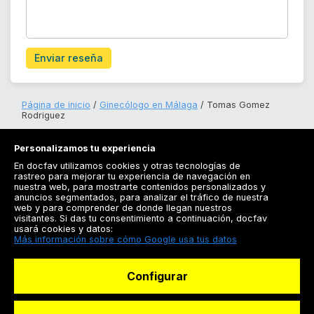
Enviar reseña
Página de inicio
Ginecólogo en Málaga
Tomas Gomez
Rodriguez
Personalizamos tu experiencia
En docfav utilizamos cookies y otras tecnologías de
rastreo para mejorar tu experiencia de navegación en
nuestra web, para mostrarte contenidos personalizados y
anuncios segmentados, para analizar el tráfico de nuestra
Registrarse
web y para comprender de donde llegan nuestros
visitantes. Si das tu consentimiento a continuación, docfav
Docfav
usará cookies y datos:
Más información sobre cómo Google usa tus datos
Recursos
Configurar
Para doctores
Especialistas