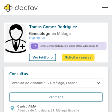
Tomas Gomez Rodriguez
Ginecólogo
en Málaga
0 opiniones
Soporte
Tomas Gomez Rodriguez también ofrece video consulta
Quiénes somos
Ver teléfono
Solicitar reserva
¿Eres un doctor?
Consultas
Ver mapa
Centro AIMA
Avenida de Andalucía, 21, Málaga, España