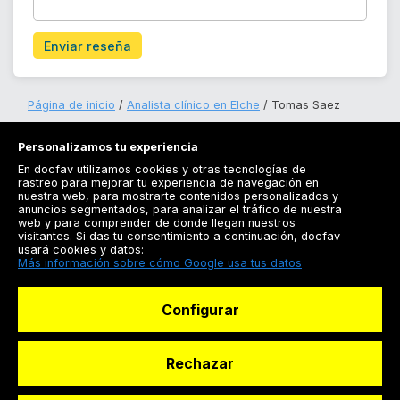
Enviar reseña
Página de inicio
Analista clínico en Elche
Tomas Saez
Personalizamos tu experiencia
En docfav utilizamos cookies y otras tecnologías de
rastreo para mejorar tu experiencia de navegación en
nuestra web, para mostrarte contenidos personalizados y
anuncios segmentados, para analizar el tráfico de nuestra
Registrarse
web y para comprender de donde llegan nuestros
visitantes. Si das tu consentimiento a continuación, docfav
Docfav
usará cookies y datos:
Más información sobre cómo Google usa tus datos
Recursos
Configurar
Para doctores
Especialistas
Rechazar