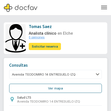
Tomas Saez
Analista clínico
en Elche
0 opiniones
Soporte
Solicitar reserva
Quiénes somos
¿Eres un doctor?
Consultas
Ver mapa
Salud LTS
Avenida TEODOMIRO 14 ENTRESUELO IZQ