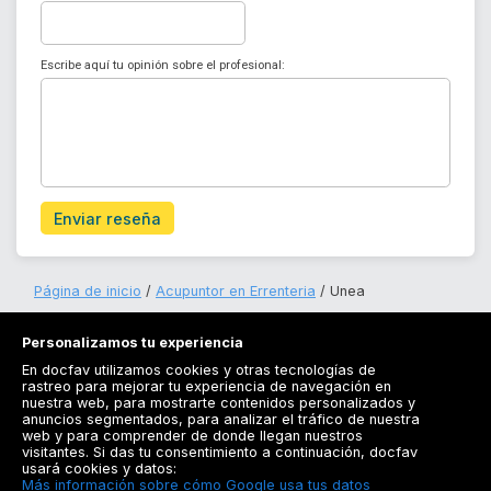
Escribe aquí tu opinión sobre el profesional:
Enviar reseña
Página de inicio
Acupuntor en Errenteria
Unea
Personalizamos tu experiencia
En docfav utilizamos cookies y otras tecnologías de
rastreo para mejorar tu experiencia de navegación en
nuestra web, para mostrarte contenidos personalizados y
anuncios segmentados, para analizar el tráfico de nuestra
Registrarse
web y para comprender de donde llegan nuestros
visitantes. Si das tu consentimiento a continuación, docfav
Docfav
usará cookies y datos:
Más información sobre cómo Google usa tus datos