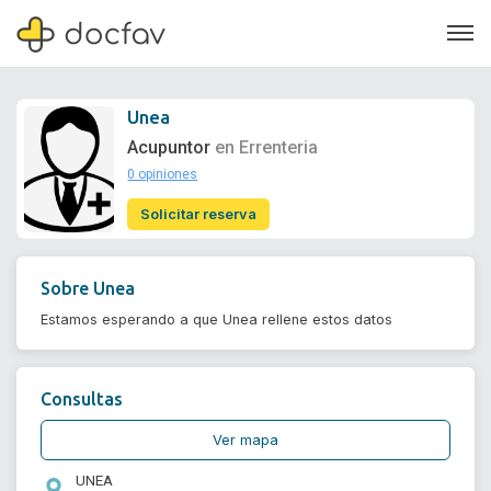
Unea
Acupuntor
en Errenteria
0 opiniones
Soporte
Solicitar reserva
Quiénes somos
¿Eres un doctor?
Sobre
Unea
Estamos esperando a que Unea rellene estos datos
Consultas
Ver mapa
UNEA