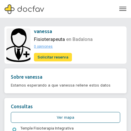
vanessa
Fisioterapeuta
en Badalona
0 opiniones
Soporte
Solicitar reserva
Quiénes somos
¿Eres un doctor?
Sobre
vanessa
Estamos esperando a que vanessa rellene estos datos
Consultas
Ver mapa
Temple Fisioterapia Integrativa