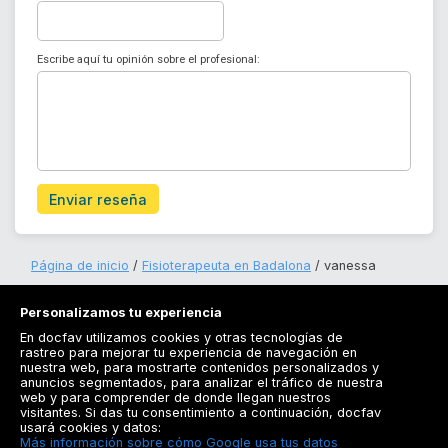
Escribe aquí tu opinión sobre el profesional:
Enviar reseña
Página de inicio
Fisioterapeuta en Badalona
vanessa
Personalizamos tu experiencia
En docfav utilizamos cookies y otras tecnologías de
rastreo para mejorar tu experiencia de navegación en
nuestra web, para mostrarte contenidos personalizados y
anuncios segmentados, para analizar el tráfico de nuestra
Registrarse
web y para comprender de donde llegan nuestros
visitantes. Si das tu consentimiento a continuación, docfav
Docfav
usará cookies y datos:
Más información sobre cómo Google usa tus datos