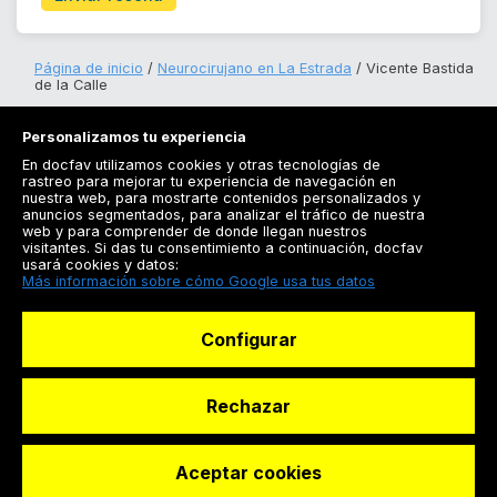
Página de inicio
Neurocirujano en La Estrada
Vicente Bastida
de la Calle
Personalizamos tu experiencia
En docfav utilizamos cookies y otras tecnologías de
rastreo para mejorar tu experiencia de navegación en
nuestra web, para mostrarte contenidos personalizados y
anuncios segmentados, para analizar el tráfico de nuestra
Registrarse
web y para comprender de donde llegan nuestros
visitantes. Si das tu consentimiento a continuación, docfav
Docfav
usará cookies y datos:
Más información sobre cómo Google usa tus datos
Recursos
Configurar
Para doctores
Especialistas
Rechazar
Aceptar cookies
© Dashboard Technologies S.L