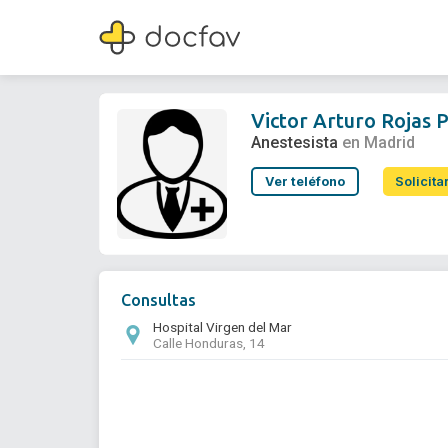
Victor Arturo Rojas Pernia
Anestesista
Victor Arturo Rojas 
Anestesista
en Madrid
Ver teléfono
Solicita
Consultas
Hospital Virgen del Mar
Calle Honduras, 14