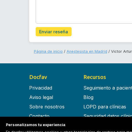
Enviar reseña
Página de inicio
Anestesista en Madrid
Victor Artu
Docfav
Recursos
Privacidad
Seguimiento a pacien
Aviso legal
Blog
Sobre nosotros
LOPD para clínicas
Contacto
Seguridad datos clíni
Personalizamos tu experiencia
Términos y condiciones
Software para clínica