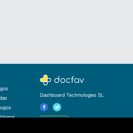
ogos
Dashboard Technologies SL
das
logos
ólogos
Registrarse
as