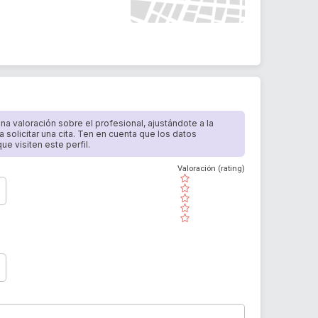
 una valoración sobre el profesional, ajustándote a la
a solicitar una cita. Ten en cuenta que los datos
e visiten este perfil.
Valoración (rating)
( )
( )
( )
( )
( )