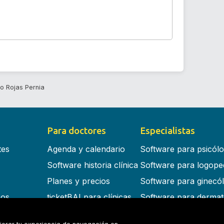
ro Rojas Pernia
Para doctores
Especialistas
tes
Agenda y calendario
Software para psicól
Software historia clínica
Software para logope
Planes y precios
Software para ginecó
cos
ticketBAI para clínicas
Software para dermat
s en la nube
Software para dentist