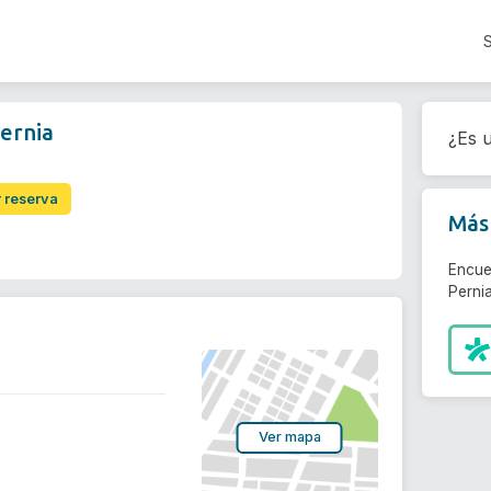
Pernia
¿Es u
r reserva
Más 
Encue
Pernia
Ver mapa