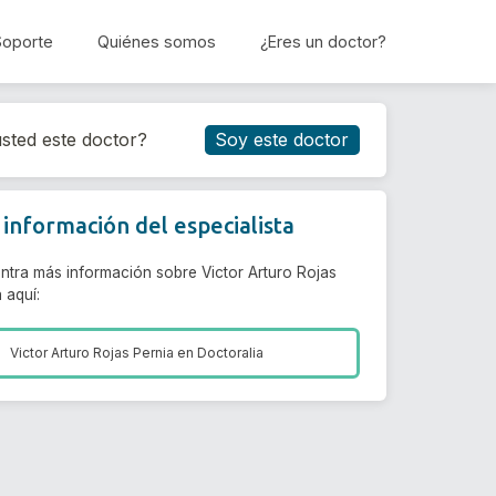
Soporte
Quiénes somos
¿Eres un doctor?
Reservar cita
sted este doctor?
Soy este doctor
información del especialista
ntra más información sobre Victor Arturo Rojas
 aquí:
Victor Arturo Rojas Pernia en
Doctoralia