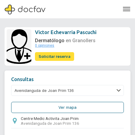
Victor Echevarria Pascuchi
Dermatólogo
en Granollers
0 opiniones
Soporte
Solicitar reserva
Quiénes somos
¿Eres un doctor?
Consultas
Ver mapa
Centre Medic Activita Joan Prim
Avenidanguda de Joan Prim 136