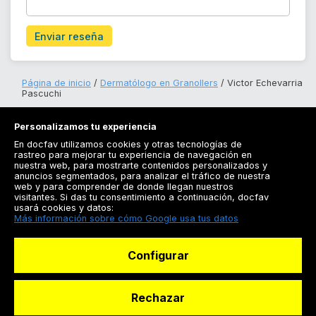
Enviar reseña
Página de inicio
Dermatólogo en Granollers
Victor Echevarria
Pascuchi
Personalizamos tu experiencia
En docfav utilizamos cookies y otras tecnologías de
rastreo para mejorar tu experiencia de navegación en
nuestra web, para mostrarte contenidos personalizados y
anuncios segmentados, para analizar el tráfico de nuestra
Registrarse
web y para comprender de donde llegan nuestros
visitantes. Si das tu consentimiento a continuación, docfav
Docfav
usará cookies y datos:
Más información sobre cómo Google usa tus datos
Recursos
Configurar
Para doctores
Especialistas
Rechazar