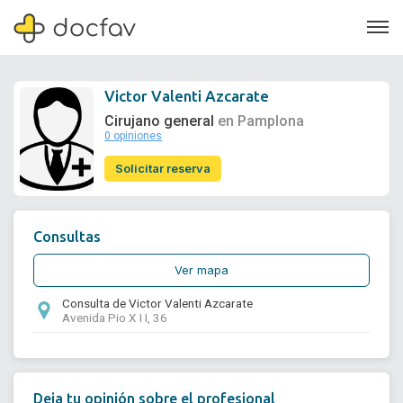
Victor Valenti Azcarate
Cirujano general
en Pamplona
0 opiniones
Soporte
Solicitar reserva
Quiénes somos
¿Eres un doctor?
Consultas
Ver mapa
Consulta de Victor Valenti Azcarate
Avenida Pio X I I, 36
Deja tu opinión sobre el profesional