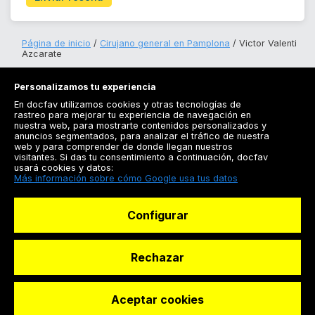
Página de inicio
Cirujano general en Pamplona
Victor Valenti
Azcarate
Personalizamos tu experiencia
En docfav utilizamos cookies y otras tecnologías de
rastreo para mejorar tu experiencia de navegación en
nuestra web, para mostrarte contenidos personalizados y
anuncios segmentados, para analizar el tráfico de nuestra
Registrarse
web y para comprender de donde llegan nuestros
visitantes. Si das tu consentimiento a continuación, docfav
Docfav
usará cookies y datos:
Más información sobre cómo Google usa tus datos
Recursos
Configurar
Para doctores
Especialistas
Rechazar
Aceptar cookies
© Dashboard Technologies S.L