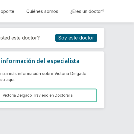
Soporte
Quiénes somos
¿Eres un doctor?
Reservar cita
sted este doctor?
Soy este doctor
información del especialista
ntra más información sobre Victoria Delgado
so aquí:
Victoria Delgado Travieso en
Doctoralia