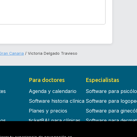
Gran Canaria
Victoria Delgado Travieso
Para doctores
Especialistas
tes
Agenda y calendario
Software para psicól
Software historia clínica
Software para logope
Planes y precios
Software para ginecó
cos
ticketBAI para clínicas
Software para dermat
s en la nube
Software para dentist