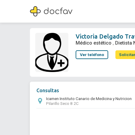
Victoria Delgado Travieso
Médico estético
,
Dietista Nutricionista
Victoria Delgado Tra
Médico estético
Dietista 
,
Ver teléfono
Solicita
Consultas
Icamen Instituto Canario de Medicina y Nutricion
Pilarillo Seco 8 2C