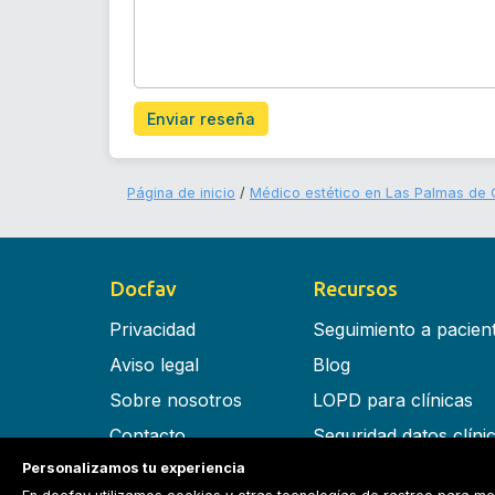
Enviar reseña
Página de inicio
Médico estético en Las Palmas de 
Docfav
Recursos
Privacidad
Seguimiento a pacien
Aviso legal
Blog
Sobre nosotros
LOPD para clínicas
Contacto
Seguridad datos clíni
Personalizamos tu experiencia
Términos y condiciones
Software para clínica