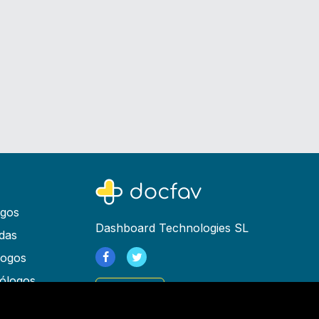
ogos
Dashboard Technologies SL
das
logos
ólogos
Registrarse
as