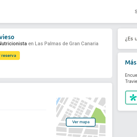
vieso
¿Es u
Nutricionista
en Las Palmas de Gran Canaria
r reserva
Más 
Encue
Travie
Ver mapa