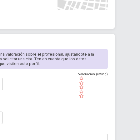
 una valoración sobre el profesional, ajustándote a la
a solicitar una cita. Ten en cuenta que los datos
e visiten este perfil.
Valoración (rating)
( )
( )
( )
( )
( )