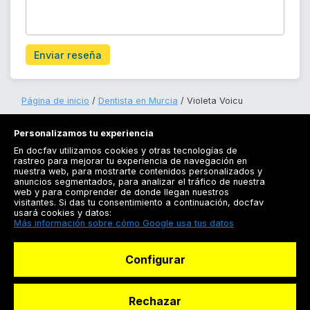
Enviar reseña
Página de inicio
Dentista en Murcia
Violeta Voicu
Personalizamos tu experiencia
En docfav utilizamos cookies y otras tecnologías de
rastreo para mejorar tu experiencia de navegación en
nuestra web, para mostrarte contenidos personalizados y
anuncios segmentados, para analizar el tráfico de nuestra
Registrarse
web y para comprender de donde llegan nuestros
visitantes. Si das tu consentimiento a continuación, docfav
Docfav
usará cookies y datos:
Más información sobre cómo Google usa tus datos
Recursos
Configurar
Para doctores
Especialistas
Rechazar