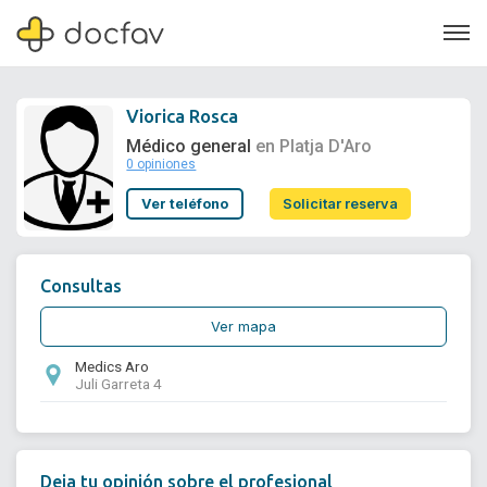
Viorica Rosca
Médico general
en Platja D'Aro
0 opiniones
Soporte
Ver teléfono
Solicitar reserva
Quiénes somos
¿Eres un doctor?
Consultas
Ver mapa
Medics Aro
Juli Garreta 4
Deja tu opinión sobre el profesional