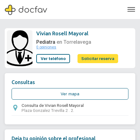
Vivian Rosell Mayoral
Pediatra
en Torrelavega
0 opiniones
Soporte
Ver teléfono
Solicitar reserva
Quiénes somos
¿Eres un doctor?
Consultas
Ver mapa
Consulta de Vivian Rosell Mayoral
Plaza Gonzalez Trevilla 2 . 2.
Deja tu opinión sobre el profesional