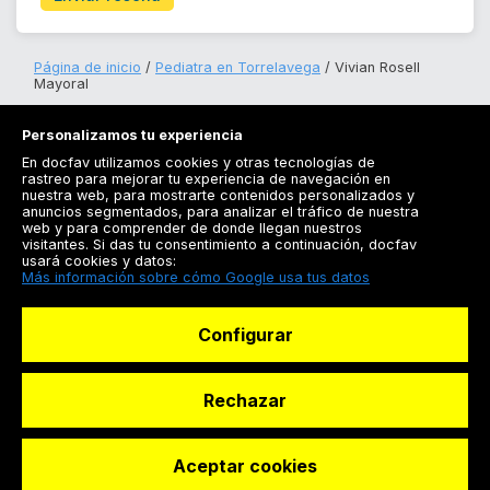
Página de inicio
Pediatra en Torrelavega
Vivian Rosell
Mayoral
Personalizamos tu experiencia
En docfav utilizamos cookies y otras tecnologías de
rastreo para mejorar tu experiencia de navegación en
nuestra web, para mostrarte contenidos personalizados y
anuncios segmentados, para analizar el tráfico de nuestra
Registrarse
web y para comprender de donde llegan nuestros
visitantes. Si das tu consentimiento a continuación, docfav
Docfav
usará cookies y datos:
Más información sobre cómo Google usa tus datos
Recursos
Configurar
Para doctores
Especialistas
Rechazar
Aceptar cookies
© Dashboard Technologies S.L