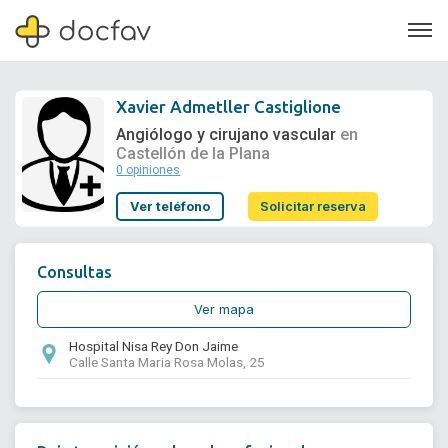
Xavier Admetller Castiglione
Angiólogo y cirujano vascular
en
Castellón de la Plana
0 opiniones
Soporte
Ver teléfono
Solicitar reserva
Quiénes somos
¿Eres un doctor?
Consultas
Ver mapa
Hospital Nisa Rey Don Jaime
Calle Santa Maria Rosa Molas, 25