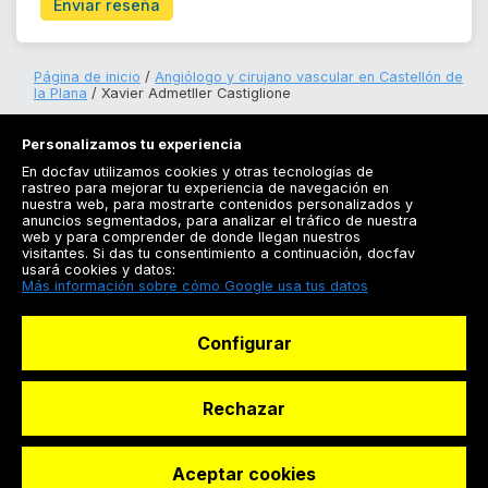
Enviar reseña
Página de inicio
Angiólogo y cirujano vascular en Castellón de
la Plana
Xavier Admetller Castiglione
Personalizamos tu experiencia
En docfav utilizamos cookies y otras tecnologías de
rastreo para mejorar tu experiencia de navegación en
nuestra web, para mostrarte contenidos personalizados y
anuncios segmentados, para analizar el tráfico de nuestra
Registrarse
web y para comprender de donde llegan nuestros
visitantes. Si das tu consentimiento a continuación, docfav
Docfav
usará cookies y datos:
Más información sobre cómo Google usa tus datos
Recursos
Configurar
Para doctores
Especialistas
Rechazar
Aceptar cookies
© Dashboard Technologies S.L