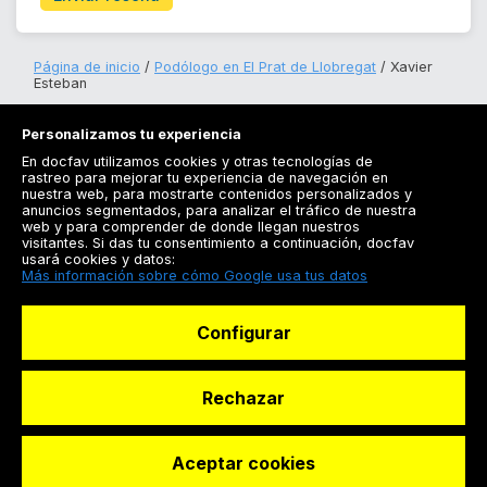
Página de inicio
Podólogo en El Prat de Llobregat
Xavier
Esteban
Personalizamos tu experiencia
En docfav utilizamos cookies y otras tecnologías de
rastreo para mejorar tu experiencia de navegación en
nuestra web, para mostrarte contenidos personalizados y
anuncios segmentados, para analizar el tráfico de nuestra
Registrarse
web y para comprender de donde llegan nuestros
visitantes. Si das tu consentimiento a continuación, docfav
Docfav
usará cookies y datos:
Más información sobre cómo Google usa tus datos
Recursos
Configurar
Para doctores
Especialistas
Rechazar
Aceptar cookies
© Dashboard Technologies S.L