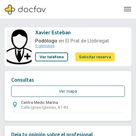
Xavier Esteban
Podólogo
en El Prat de Llobregat
0 opiniones
Soporte
Ver teléfono
Solicitar reserva
Quiénes somos
¿Eres un doctor?
Consultas
Ver mapa
Centre Medic Marina
Calle Ignasi Iglesias, 81-83
Deja tu opinión sobre el profesional