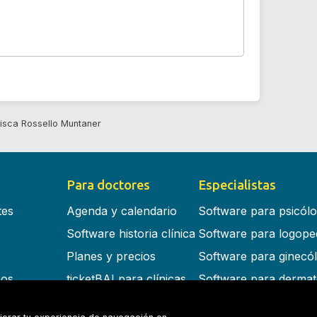
isca Rossello Muntaner
Para doctores
Especialistas
tes
Agenda y calendario
Software para psicól
Software historia clínica
Software para logope
Planes y precios
Software para ginecó
cos
ticketBAI para clínicas
Software para dermat
s en la nube
Software para dentist