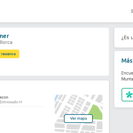
aner
¿Es u
llorca
r reserva
Más 
Encue
Munta
tecon
 Entresuelo H
Ver mapa