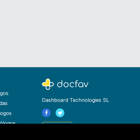
ogos
Dashboard Technologies SL
das
logos
ólogos
Registrarse
as