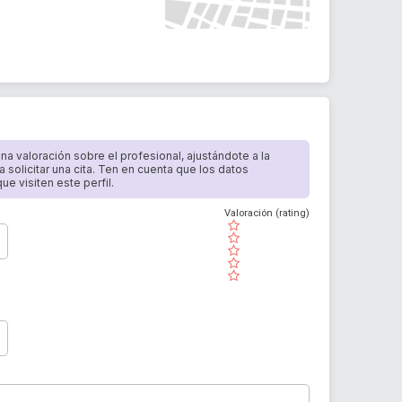
 una valoración sobre el profesional, ajustándote a la
a solicitar una cita. Ten en cuenta que los datos
e visiten este perfil.
Valoración (rating)
( )
( )
( )
( )
( )