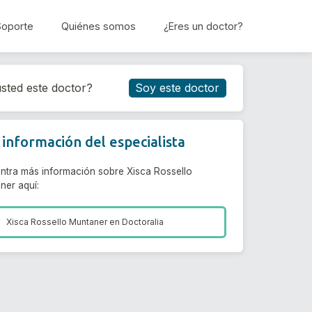
Soporte
Quiénes somos
¿Eres un doctor?
Reservar cita
sted este doctor?
Soy este doctor
información del especialista
ntra más información sobre Xisca Rossello
ner aquí:
Xisca Rossello Muntaner en
Doctoralia