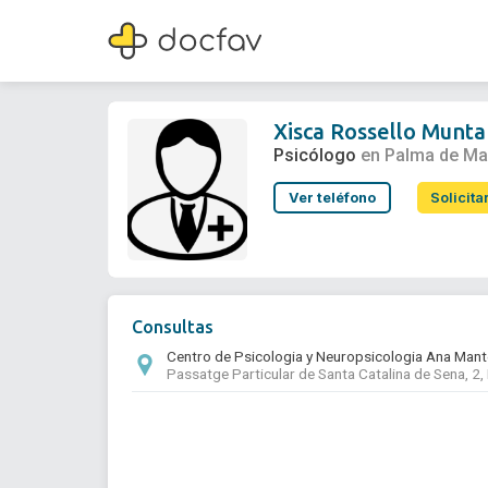
Xisca Rossello Muntaner
Psicólogo
Xisca Rossello Munt
Psicólogo
en Palma de Ma
Ver teléfono
Solicita
Consultas
Centro de Psicologia y Neuropsicologia Ana Man
Passatge Particular de Santa Catalina de Sena, 2,