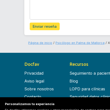
Enviar reseña
Página de inicio
Psicólogo en Palma de Mallorca
X
Docfav
Recursos
Privacidad
Seguimiento a pacien
Aviso legal
Blog
Sobre nosotros
LOPD para clínicas
Contacto
Seguridad datos clíni
Personalizamos tu experiencia
Términos y condiciones
Software para clínica