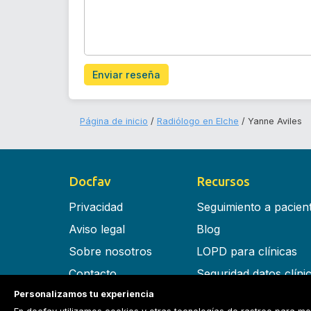
Enviar reseña
Página de inicio
Radiólogo en Elche
Yanne Aviles
Docfav
Recursos
Privacidad
Seguimiento a pacien
Aviso legal
Blog
Sobre nosotros
LOPD para clínicas
Contacto
Seguridad datos clíni
Personalizamos tu experiencia
Términos y condiciones
Software para clínica