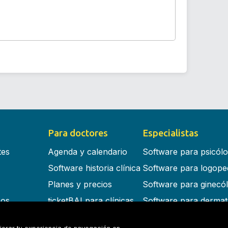
Para doctores
Especialistas
tes
Agenda y calendario
Software para psicól
Software historia clínica
Software para logope
Planes y precios
Software para ginecó
cos
ticketBAI para clínicas
Software para dermat
s en la nube
Software para dentist