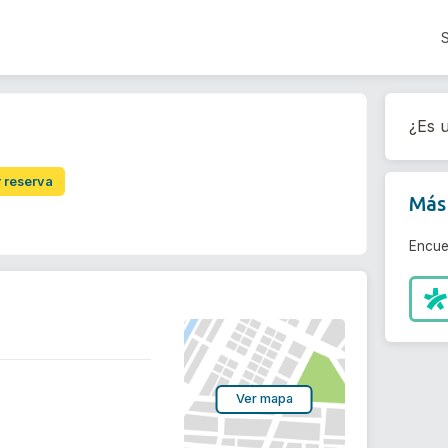
¿Es u
r reserva
Más 
Encue
Ver mapa