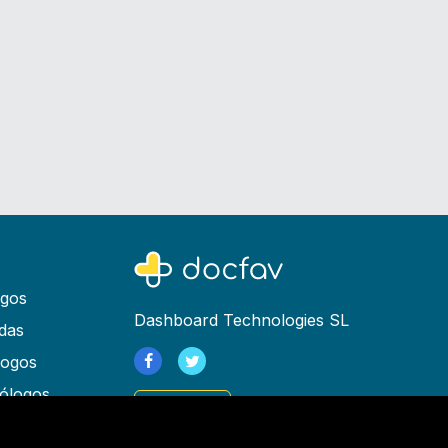
ogos
Dashboard Technologies SL
das
logos
ólogos
Registrarse
as