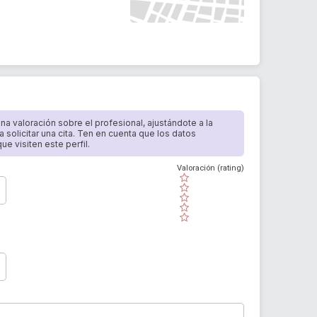
 una valoración sobre el profesional, ajustándote a la
a solicitar una cita. Ten en cuenta que los datos
e visiten este perfil.
Valoración (rating)
( )
( )
( )
( )
( )