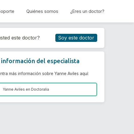
Soporte
Quiénes somos
¿Eres un doctor?
Reservar cita
sted este doctor?
Soy este doctor
información del especialista
ntra más información sobre Yanne Aviles aquí:
Yanne Aviles en
Doctoralia