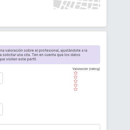
 una valoración sobre el profesional, ajustándote a la
a solicitar una cita. Ten en cuenta que los datos
e visiten este perfil.
Valoración (rating)
( )
( )
( )
( )
( )