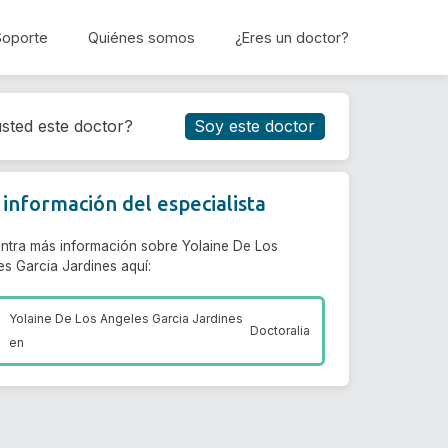
Soporte
Quiénes somos
¿Eres un doctor?
Reservar cita
sted este doctor?
Soy este doctor
información del especialista
ntra más información sobre Yolaine De Los
es Garcia Jardines aquí:
Yolaine De Los Angeles Garcia Jardines
Doctoralia
en