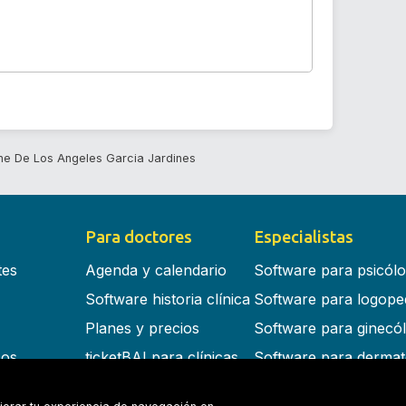
ne De Los Angeles Garcia Jardines
Para doctores
Especialistas
tes
Agenda y calendario
Software para psicól
Software historia clínica
Software para logope
Planes y precios
Software para ginecó
cos
ticketBAI para clínicas
Software para dermat
s en la nube
Software para dentist