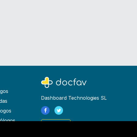
ogos
Dashboard Technologies SL
das
logos
ólogos
Registrarse
as