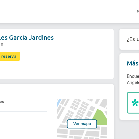
es Garcia Jardines
¿Es u
ón
r reserva
Más 
Encue
Angel
nes
Ver mapa