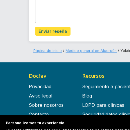
Enviar reseña
Página de inicio
Médico general en Alcorcón
Yolai
Docfav
Recursos
Privacidad
Seguimiento a pacien
Aviso legal
Blog
Sobre nosotros
LOPD para clínicas
Contacto
Seguridad datos clíni
Personalizamos tu experiencia
Términos y condiciones
Software para clínica