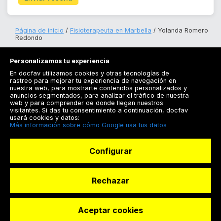
Página de inicio
Fisioterapeuta en Marbella
Yolanda Romero
Redondo
Personalizamos tu experiencia
En docfav utilizamos cookies y otras tecnologías de
rastreo para mejorar tu experiencia de navegación en
nuestra web, para mostrarte contenidos personalizados y
anuncios segmentados, para analizar el tráfico de nuestra
Registrarse
web y para comprender de donde llegan nuestros
visitantes. Si das tu consentimiento a continuación, docfav
Docfav
usará cookies y datos:
Más información sobre cómo Google usa tus datos
Recursos
Configurar
Para doctores
Especialistas
Rechazar
Aceptar cookies
© Dashboard Technologies S.L