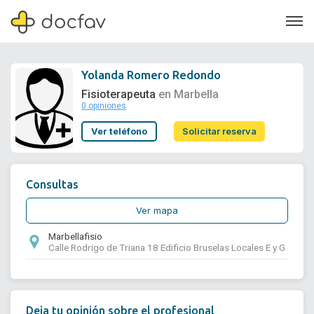
Yolanda Romero Redondo
Fisioterapeuta
en Marbella
0 opiniones
Soporte
Ver teléfono
Solicitar reserva
Quiénes somos
¿Eres un doctor?
Consultas
Ver mapa
Marbellafisio
Calle Rodrigo de Triana 18 Edificio Bruselas Locales E y G
Deja tu opinión sobre el profesional