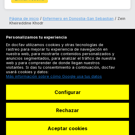
Página de inicio
Enfermero en Donostia-San Sebastian
Zein
Kheireddine Khodr
Personalizamos tu experiencia
En docfav utilizamos cookies y otras tecnologías de
rastreo para mejorar tu experiencia de navegación en
nuestra web, para mostrarte contenidos personalizados y
anuncios segmentados, para analizar el tráfico de nuestra
Registrarse
web y para comprender de donde llegan nuestros
visitantes. Si das tu consentimiento a continuación, docfav
Docfav
usará cookies y datos:
Más información sobre cómo Google usa tus datos
Recursos
Configurar
Para doctores
Especialistas
Rechazar
Aceptar cookies
© Dashboard Technologies S.L