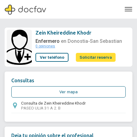
Zein Kheireddine Khodr
Enfermero
en Donostia-San Sebastian
0 opiniones
Soporte
Ver teléfono
Solicitar reserva
Quiénes somos
¿Eres un doctor?
Consultas
Ver mapa
Consulta de Zein Kheireddine Khodr
PASEO ULIA 31 A 2. B
Deja tu opinión sobre el profesional