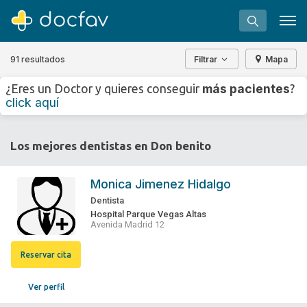
91 resultados
Filtrar
Mapa
+
−
más pacientes
¿Eres un Doctor y quieres conseguir
?
⇧
click aquí
»
©
OpenStreetMap
contributors.
Buscar
Los mejores dentistas en Don benito
Software para clínicas
Soporte
Monica Jimenez Hidalgo
¿Eres un doctor?
Dentista
Hospital Parque Vegas Altas
Avenida Madrid 12
Reservar cita
Ver perfil