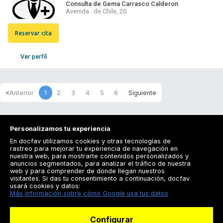
Consulta de Gema Carrasco Calderon
Avenida . de Chile, 20
Reservar cita
Ver perfil
1
2
3
4
5
6
Personalizamos tu experiencia
En docfav utilizamos cookies y otras tecnologías de
rastreo para mejorar tu experiencia de navegación en
nuestra web, para mostrarte contenidos personalizados y
anuncios segmentados, para analizar el tráfico de nuestra
Registrarse
web y para comprender de donde llegan nuestros
visitantes. Si das tu consentimiento a continuación, docfav
Docfav
usará cookies y datos:
Más información sobre cómo Google usa tus datos
Recursos
Configurar
Para doctores