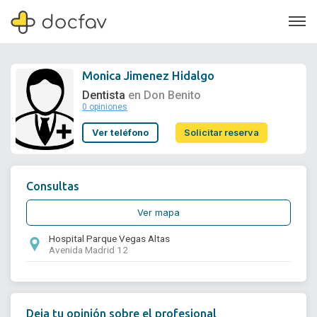
Monica Jimenez Hidalgo
Dentista
en Don Benito
0 opiniones
Soporte
Ver teléfono
Solicitar reserva
Quiénes somos
¿Eres un doctor?
Consultas
Ver mapa
Hospital Parque Vegas Altas
Avenida Madrid 12
Deja tu opinión sobre el profesional