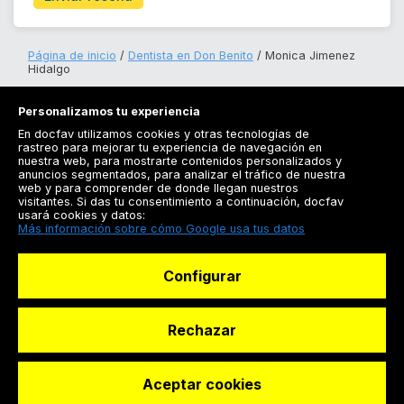
Página de inicio
Dentista en Don Benito
Monica Jimenez
Hidalgo
Personalizamos tu experiencia
En docfav utilizamos cookies y otras tecnologías de
rastreo para mejorar tu experiencia de navegación en
nuestra web, para mostrarte contenidos personalizados y
anuncios segmentados, para analizar el tráfico de nuestra
Registrarse
web y para comprender de donde llegan nuestros
visitantes. Si das tu consentimiento a continuación, docfav
Docfav
usará cookies y datos:
Más información sobre cómo Google usa tus datos
Recursos
Configurar
Para doctores
Especialistas
Rechazar
Aceptar cookies
© Dashboard Technologies S.L