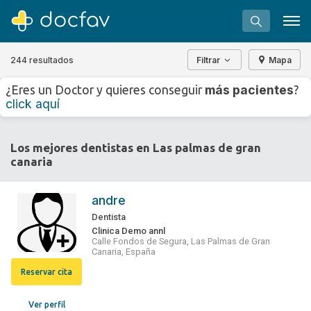
244 resultados
Filtrar
Mapa
+
−
más pacientes
¿Eres un Doctor y quieres conseguir
?
⇧
click aquí
»
©
OpenStreetMap
contributors.
Buscar
Los mejores dentistas en Las palmas de gran
Software para clínicas
canaria
Soporte
andre
¿Eres un doctor?
Dentista
Clinica Demo annl
Calle Fondos de Segura, Las Palmas de Gran
Canaria, España
Reservar cita
Ver perfil