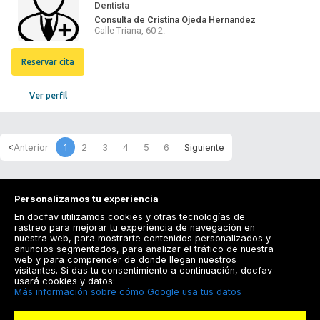
Dentista
Consulta de Cristina Ojeda Hernandez
Calle Triana, 60 2.
Reservar cita
Ver perfil
1
2
3
4
5
6
Personalizamos tu experiencia
En docfav utilizamos cookies y otras tecnologías de
rastreo para mejorar tu experiencia de navegación en
nuestra web, para mostrarte contenidos personalizados y
anuncios segmentados, para analizar el tráfico de nuestra
Registrarse
web y para comprender de donde llegan nuestros
visitantes. Si das tu consentimiento a continuación, docfav
Docfav
usará cookies y datos:
Más información sobre cómo Google usa tus datos
Recursos