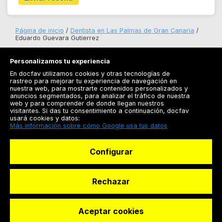
Página de inicio
Dentista en Las Palmas de Gran Canaria
Eduardo Guevara Gutierrez
Personalizamos tu experiencia
En docfav utilizamos cookies y otras tecnologías de
rastreo para mejorar tu experiencia de navegación en
nuestra web, para mostrarte contenidos personalizados y
anuncios segmentados, para analizar el tráfico de nuestra
Registrarse
web y para comprender de donde llegan nuestros
visitantes. Si das tu consentimiento a continuación, docfav
Docfav
usará cookies y datos:
Más información sobre cómo Google usa tus datos
Recursos
Configurar
Para doctores
Especialistas
Rechazar
Aceptar cookies
© Dashboard Technologies S.L