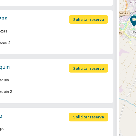
zas
Solicitar reserva
ezas
ezas 2
quin
Solicitar reserva
rquin
rquin 2
o
Solicitar reserva
go