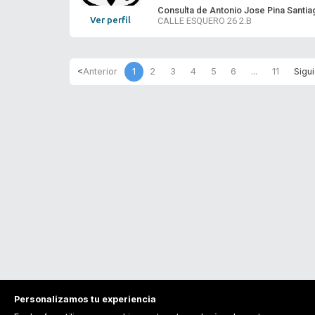
Consulta de Antonio Jose Pina Santia
Ver perfil
CALLE ESQUERO 26 2.B
1
2
3
4
5
6
...
11
Personalizamos tu experiencia