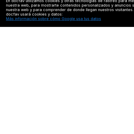
En docfav utilizamos cookies y otras tecnologías de rastreo para me
nuestra web, para mostrarte contenidos personalizados y anuncios s
nuestra web y para comprender de donde llegan nuestros visitantes. 
docfav usará cookies y datos:
Más información sobre cómo Google usa tus datos
Docfav
Recursos
Privacidad
Seguimiento a pacien