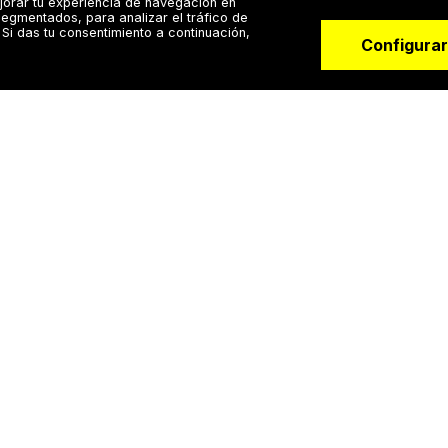
jorar tu experiencia de navegación en
egmentados, para analizar el tráfico de
Si das tu consentimiento a continuación,
Configurar
Para doctores
Especialistas
tes
Agenda y calendario
Software para psicól