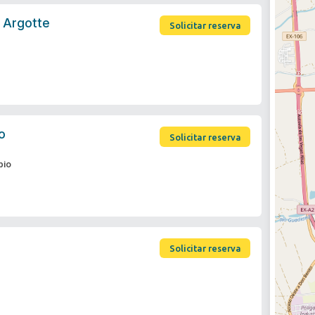
 Argotte
Solicitar reserva
o
Solicitar reserva
bio
Solicitar reserva