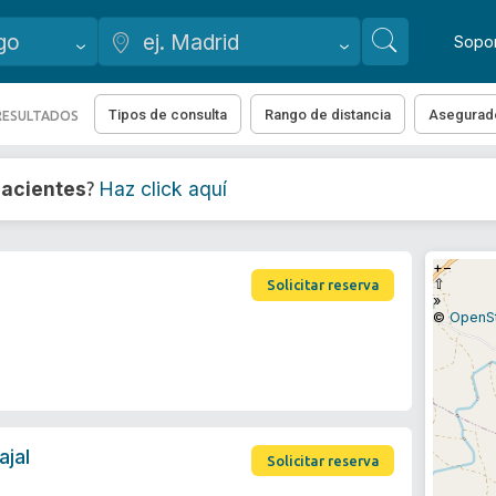
Sopo
Tipos de consulta
Rango de distancia
Asegurad
RESULTADOS
acientes
Haz click aquí
?
+
−
⇧
Solicitar reserva
»
©
OpenS
ajal
Solicitar reserva