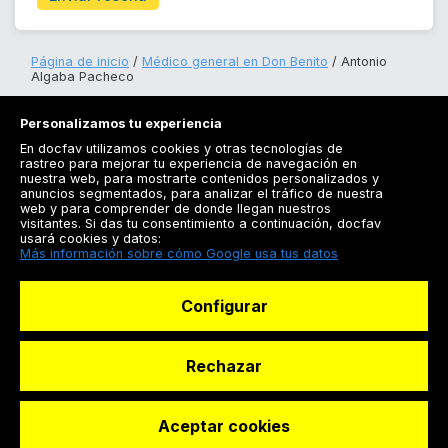
Página de inicio
Médico general en Don Benito
Antonio
Algaba Pacheco
Personalizamos tu experiencia
En docfav utilizamos cookies y otras tecnologías de
rastreo para mejorar tu experiencia de navegación en
nuestra web, para mostrarte contenidos personalizados y
anuncios segmentados, para analizar el tráfico de nuestra
Registrarse
web y para comprender de donde llegan nuestros
visitantes. Si das tu consentimiento a continuación, docfav
Docfav
usará cookies y datos:
Más información sobre cómo Google usa tus datos
Recursos
Configurar
Para doctores
Especialistas
Rechazar
Aceptar cookies
© Dashboard Technologies S.L