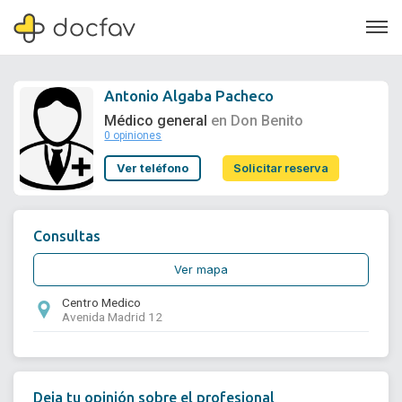
Antonio Algaba Pacheco
Médico general
en Don Benito
0 opiniones
Soporte
Ver teléfono
Solicitar reserva
Quiénes somos
¿Eres un doctor?
Consultas
Ver mapa
Centro Medico
Avenida Madrid 12
Deja tu opinión sobre el profesional