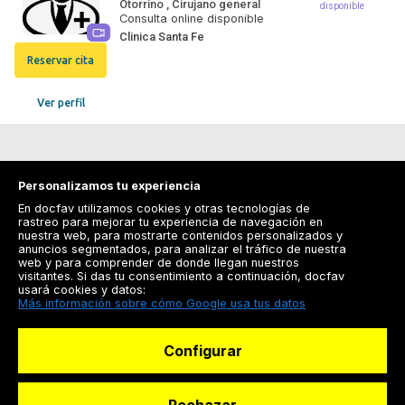
Otorrino
,
Cirujano general
disponible
Consulta online disponible
Clinica Santa Fe
Reservar cita
Ver perfil
Personalizamos tu experiencia
En docfav utilizamos cookies y otras tecnologías de
rastreo para mejorar tu experiencia de navegación en
nuestra web, para mostrarte contenidos personalizados y
anuncios segmentados, para analizar el tráfico de nuestra
Registrarse
web y para comprender de donde llegan nuestros
visitantes. Si das tu consentimiento a continuación, docfav
Docfav
usará cookies y datos:
Más información sobre cómo Google usa tus datos
Recursos
Configurar
Para doctores
Especialistas