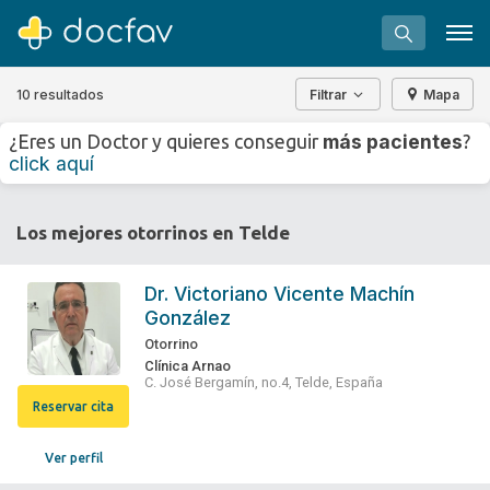
10 resultados
Filtrar
Mapa
+
−
más pacientes
¿Eres un Doctor y quieres conseguir
?
⇧
click aquí
»
©
OpenStreetMap
contributors.
Buscar
Los mejores otorrinos en Telde
Software para clínicas
Soporte
Dr.
Victoriano Vicente Machín
González
¿Eres un doctor?
Otorrino
Clínica Arnao
C. José Bergamín, no.4, Telde, España
Reservar cita
Ver perfil