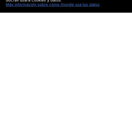
docfav usará cookies y datos:
Más información sobre cómo Google usa tus datos
Docfav
Recursos
Privacidad
Seguimiento a pacien
Aviso legal
Blog