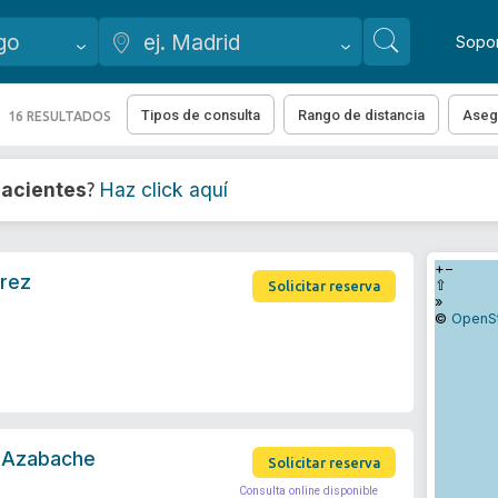
Sopo
Tipos de consulta
Rango de distancia
Aseg
16 RESULTADOS
acientes
Haz click aquí
?
+
−
erez
⇧
Solicitar reserva
»
©
OpenS
a Azabache
Solicitar reserva
Consulta online disponible