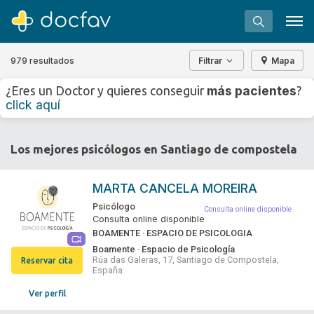
979 resultados
Filtrar
Mapa
+
−
más pacientes
¿Eres un Doctor y quieres conseguir
?
⇧
click aquí
»
©
OpenStreetMap
contributors.
Buscar
Los mejores psicólogos en Santiago de compostela
Software para clínicas
Soporte
MARTA CANCELA MOREIRA
¿Eres un doctor?
Psicólogo
Consulta online disponible
Consulta online disponible
BOAMENTE · ESPACIO DE PSICOLOGIA
Boamente · Espacio de Psicología
Rúa das Galeras, 17, Santiago de Compostela,
Reservar cita
España
Ver perfil