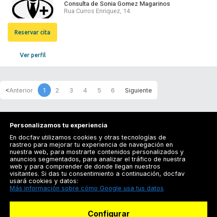
Consulta de Sonia Gomez Magarinos
Rua Curros Enriquez, 14.
Reservar cita
Ver perfil
1
2
3
4
5
6
Personalizamos tu experiencia
En docfav utilizamos cookies y otras tecnologías de
rastreo para mejorar tu experiencia de navegación en
nuestra web, para mostrarte contenidos personalizados y
anuncios segmentados, para analizar el tráfico de nuestra
Registrarse
web y para comprender de donde llegan nuestros
visitantes. Si das tu consentimiento a continuación, docfav
Docfav
usará cookies y datos:
Más información sobre cómo Google usa tus datos
Recursos
Configurar
Para doctores