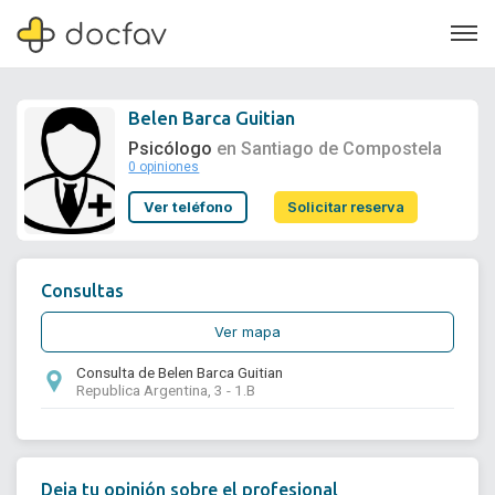
Belen Barca Guitian
Psicólogo
en Santiago de Compostela
0 opiniones
Soporte
Ver teléfono
Solicitar reserva
Quiénes somos
¿Eres un doctor?
Consultas
Ver mapa
Consulta de Belen Barca Guitian
Republica Argentina, 3 - 1.B
Deja tu opinión sobre el profesional