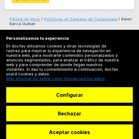
Página de inicio
Psicólogo en Santiago de Compostela
Belen
Barca Guitian
Personalizamos tu experiencia
En docfav utilizamos cookies y otras tecnologías de
rastreo para mejorar tu experiencia de navegación en
nuestra web, para mostrarte contenidos personalizados y
anuncios segmentados, para analizar el tráfico de nuestra
Registrarse
web y para comprender de donde llegan nuestros
visitantes. Si das tu consentimiento a continuación, docfav
Docfav
usará cookies y datos:
Más información sobre cómo Google usa tus datos
Recursos
Configurar
Para doctores
Especialistas
Rechazar
Aceptar cookies
© Dashboard Technologies S.L