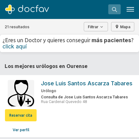
21 resultados
Filtrar
Mapa
+
−
más pacientes
¿Eres un Doctor y quieres conseguir
?
⇧
click aquí
»
©
OpenStreetMap
contributors.
Buscar
Los mejores urólogos en Ourense
Software para clínicas
Soporte
Jose Luis Santos Ascarza Tabares
¿Eres un doctor?
Urólogo
Consulta de Jose Luis Santos Ascarza Tabares
Rua Cardenal Quevedo 48
Reservar cita
Ver perfil