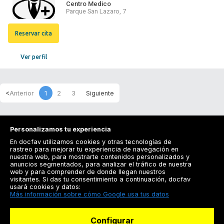
Centro Medico
Parque San Lazaro, 7
Reservar cita
Ver perfil
1
2
3
Personalizamos tu experiencia
En docfav utilizamos cookies y otras tecnologías de
rastreo para mejorar tu experiencia de navegación en
nuestra web, para mostrarte contenidos personalizados y
anuncios segmentados, para analizar el tráfico de nuestra
Registrarse
web y para comprender de donde llegan nuestros
visitantes. Si das tu consentimiento a continuación, docfav
Docfav
usará cookies y datos:
Más información sobre cómo Google usa tus datos
Recursos
Configurar
Para doctores