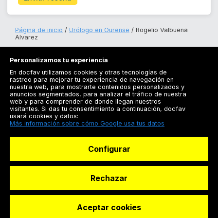
Página de inicio
Urólogo en Ourense
Rogelio Valbuena
Alvarez
Personalizamos tu experiencia
En docfav utilizamos cookies y otras tecnologías de
rastreo para mejorar tu experiencia de navegación en
nuestra web, para mostrarte contenidos personalizados y
anuncios segmentados, para analizar el tráfico de nuestra
Registrarse
web y para comprender de donde llegan nuestros
visitantes. Si das tu consentimiento a continuación, docfav
Docfav
usará cookies y datos:
Más información sobre cómo Google usa tus datos
Recursos
Configurar
Para doctores
Especialistas
Rechazar
Aceptar cookies
© Dashboard Technologies S.L