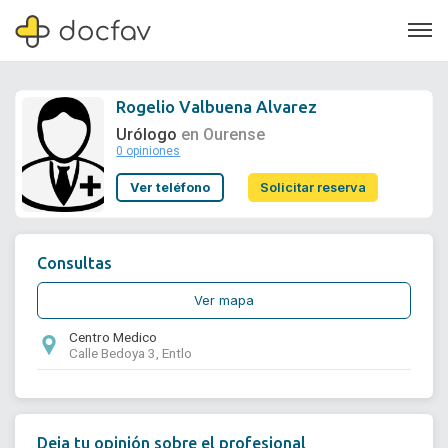
Rogelio Valbuena Alvarez
Urólogo
en Ourense
0 opiniones
Soporte
Ver teléfono
Solicitar reserva
Quiénes somos
¿Eres un doctor?
Consultas
Ver mapa
Centro Medico
Calle Bedoya 3, Entlo
Deja tu opinión sobre el profesional