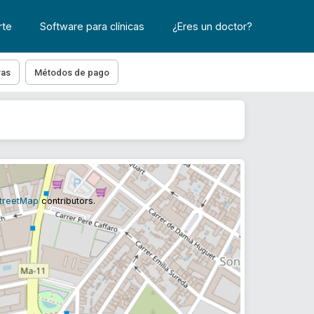
rte
Software para clínicas
¿Eres un doctor?
ras
Métodos de pago
treetMap
contributors.