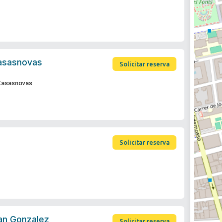
Casasnovas
Solicitar reserva
 Casasnovas
Solicitar reserva
an Gonzalez
Solicitar reserva