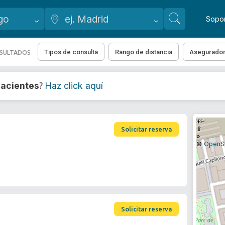
Sopo
Tipos de consulta
Rango de distancia
Asegurado
ESULTADOS
acientes
Haz click aquí
?
+
−
⇧
Solicitar reserva
»
©
OpenS
Solicitar reserva