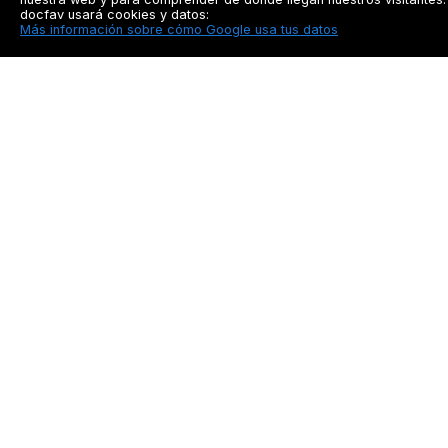
docfav usará cookies y datos:
Más información sobre cómo Google usa tus datos
Docfav
Recursos
Privacidad
Seguimiento a pacien
Aviso legal
Blog