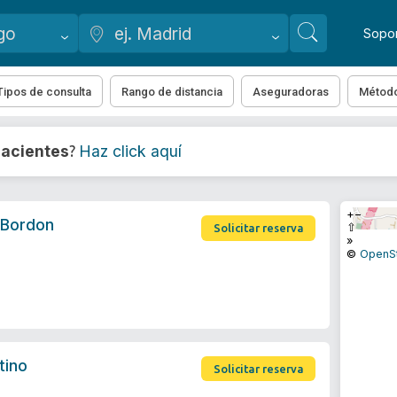
Sopo
Tipos de consulta
Rango de distancia
Aseguradoras
Métod
acientes
Haz click aquí
?
+
−
 Bordon
⇧
Solicitar reserva
»
©
OpenS
tino
Solicitar reserva