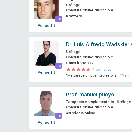
Urólogo
Consulta online disponible
Brazzers
Ver perfil
Dr.
Luis Alfredo Wadskier 
Urólogo
Consulta online disponible
Consultorio 717
1 opiniones
Ver perfil
“Me parece un buen profesionsl...”
Ver m
Prof.
manuel pueyo
Terapeuta complementario
,
Urólogo
Consulta online disponible
astrologia online
Ver perfil