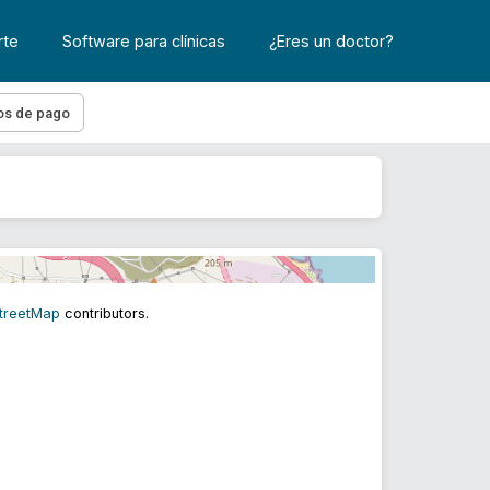
rte
Software para clínicas
¿Eres un doctor?
os de pago
treetMap
contributors.