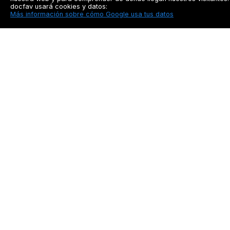
docfav usará cookies y datos:
Más información sobre cómo Google usa tus datos
Docfav
Recursos
Privacidad
Seguimiento a pacien
Aviso legal
Blog