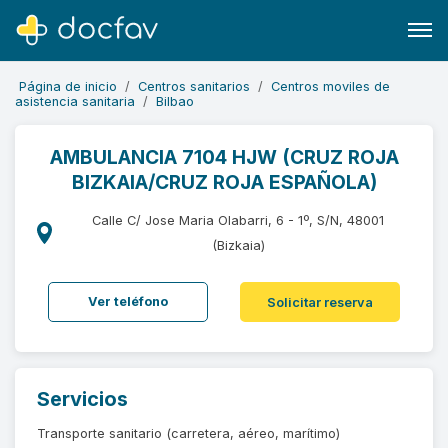
Página de inicio
Centros sanitarios
Centros moviles de
asistencia sanitaria
Bilbao
AMBULANCIA 7104 HJW (CRUZ ROJA
BIZKAIA/CRUZ ROJA ESPAÑOLA)
Buscar
Software para clínicas
Calle C/ Jose Maria Olabarri, 6 - 1º, S/N, 48001
(Bizkaia)
Soporte
¿Eres un doctor?
Ver teléfono
Solicitar reserva
Servicios
Transporte sanitario (carretera, aéreo, marítimo)