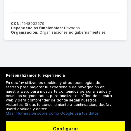
CCN:
1648002579
Dependencias funcionales:
Privados
Organización:
Organizaciones no gubernamentales
Personalizamos tu experiencia
En docfav utilizamos cookies y otras tecnologías de
rastreo para mejorar tu experiencia de navegación en
nuestra web, para mostrarte contenidos personalizados y
anuncios segmentados, para analizar el tráfico de nuestra
Registrarse
web y para comprender de donde llegan nuestros
visitantes. Si das tu consentimiento a continuación, docfav
Docfav
usará cookies y datos:
Más información sobre cómo Google usa tus datos
Recursos
Configurar
Para doctores