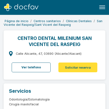
Página de inicio
Centros sanitarios
Clínicas Dentales
San
Vicente del Raspeig/Sant Vicent del Raspeig
CENTRO DENTAL MILENIUM SAN
VICENTE DEL RASPEIG
Buscar
Software para clínicas
Calle Alicante, 47, 03690 (Alicante/Alacant)
Soporte
Ver teléfono
Solicitar reserva
¿Eres un doctor?
Servicios
Odontología/Estomatología
Cirugía maxilofacial