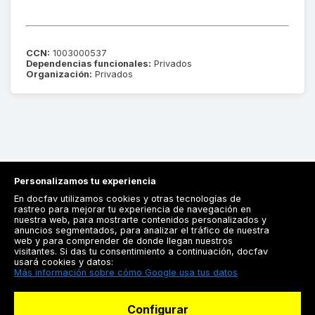
CCN:
1003000537
Dependencias funcionales:
Privados
Organización:
Privados
Personalizamos tu experiencia
En docfav utilizamos cookies y otras tecnologías de
rastreo para mejorar tu experiencia de navegación en
nuestra web, para mostrarte contenidos personalizados y
anuncios segmentados, para analizar el tráfico de nuestra
Registrarse
web y para comprender de donde llegan nuestros
visitantes. Si das tu consentimiento a continuación, docfav
Docfav
usará cookies y datos:
Más información sobre cómo Google usa tus datos
Recursos
Configurar
Para doctores