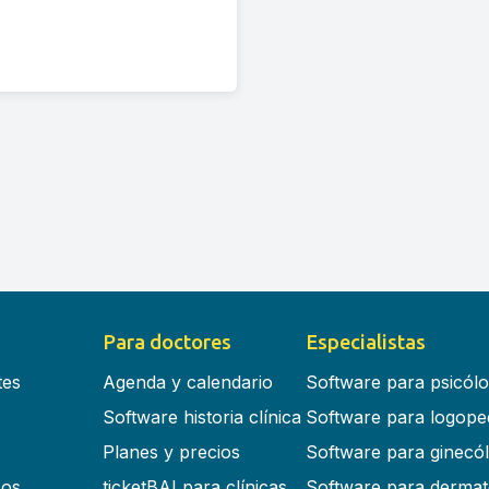
Para doctores
Especialistas
tes
Agenda y calendario
Software para psicól
Software historia clínica
Software para logope
Planes y precios
Software para ginecó
cos
ticketBAI para clínicas
Software para dermat