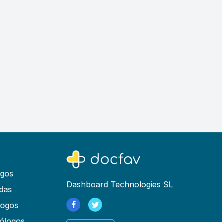
ogos
Dashboard Technologies SL
das
logos
ólogos