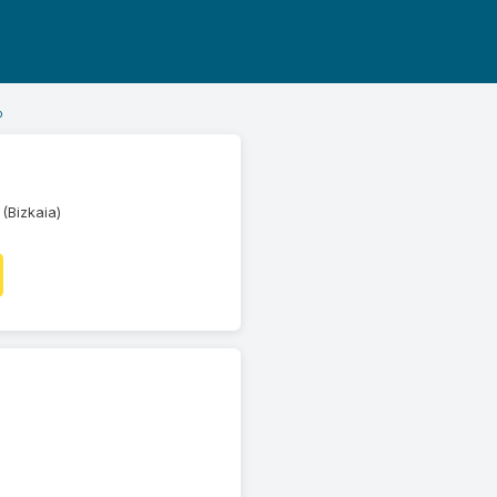
o
(Bizkaia)