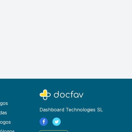
ogos
Dashboard Technologies SL
das
logos
ólogos