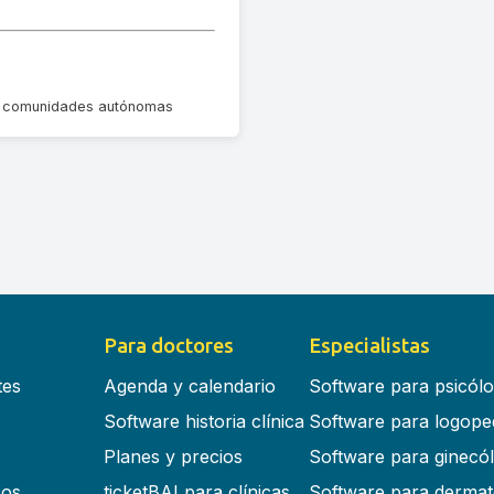
las comunidades autónomas
Para doctores
Especialistas
tes
Agenda y calendario
Software para psicól
Software historia clínica
Software para logope
Planes y precios
Software para ginecó
cos
ticketBAI para clínicas
Software para dermat