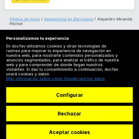
Página de inicio
Anestesista en Barcelona
Alejandro Miranda
Pitchot
Personalizamos tu experiencia
En docfav utilizamos cookies y otras tecnologías de
rastreo para mejorar tu experiencia de navegación en
nuestra web, para mostrarte contenidos personalizados y
anuncios segmentados, para analizar el tráfico de nuestra
Registrarse
web y para comprender de donde llegan nuestros
visitantes. Si das tu consentimiento a continuación, docfav
Docfav
usará cookies y datos:
Más información sobre cómo Google usa tus datos
Recursos
Configurar
Para doctores
Especialistas
Rechazar
Aceptar cookies
© Dashboard Technologies S.L