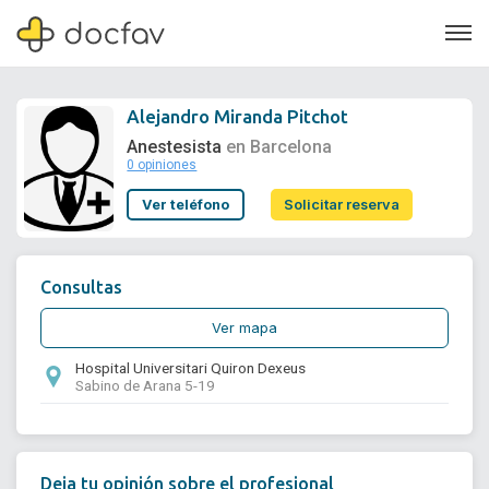
Alejandro Miranda Pitchot
Anestesista
en Barcelona
0 opiniones
Soporte
Ver teléfono
Solicitar reserva
Quiénes somos
¿Eres un doctor?
Consultas
Ver mapa
Hospital Universitari Quiron Dexeus
Sabino de Arana 5-19
Deja tu opinión sobre el profesional