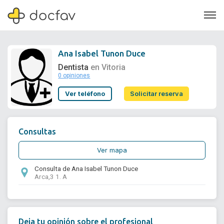
Ana Isabel Tunon Duce
Dentista
en Vitoria
0 opiniones
Soporte
Ver teléfono
Solicitar reserva
Quiénes somos
¿Eres un doctor?
Consultas
Ver mapa
Consulta de Ana Isabel Tunon Duce
Arca,3 1. A
Deja tu opinión sobre el profesional