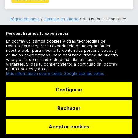
Página de inicio
Dentista en Vitoria
Ana Isabel Tunon Duce
Personalizamos tu experiencia
En docfav utilizamos cookies y otras tecnologías de
rastreo para mejorar tu experiencia de navegación en
nuestra web, para mostrarte contenidos personalizados y
anuncios segmentados, para analizar el tráfico de nuestra
Registrarse
web y para comprender de donde llegan nuestros
visitantes. Si das tu consentimiento a continuación, docfav
Docfav
usará cookies y datos:
Más información sobre cómo Google usa tus datos
Recursos
Configurar
Para doctores
Especialistas
Rechazar
Aceptar cookies
© Dashboard Technologies S.L
Solicitar reserva