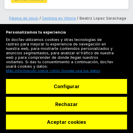
Página de inicio
Dentista en Vitoria
Beatriz Lopez Sarachaga
Personalizamos tu experiencia
En docfav utilizamos cookies y otras tecnologías de
rastreo para mejorar tu experiencia de navegación en
nuestra web, para mostrarte contenidos personalizados y
anuncios segmentados, para analizar el tráfico de nuestra
Registrarse
web y para comprender de donde llegan nuestros
visitantes. Si das tu consentimiento a continuación, docfav
Docfav
usará cookies y datos:
Más información sobre cómo Google usa tus datos
Recursos
Configurar
Para doctores
Especialistas
Rechazar
Aceptar cookies
© Dashboard Technologies S.L
Solicitar reserva