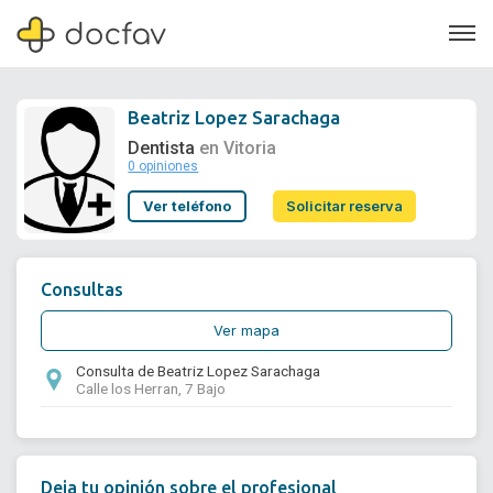
Beatriz Lopez Sarachaga
Dentista
en Vitoria
0 opiniones
Soporte
Ver teléfono
Solicitar reserva
Quiénes somos
¿Eres un doctor?
Consultas
Ver mapa
Consulta de Beatriz Lopez Sarachaga
Calle los Herran, 7 Bajo
Deja tu opinión sobre el profesional