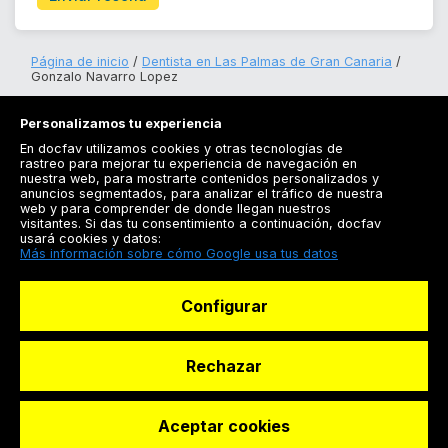
Página de inicio
Dentista en Las Palmas de Gran Canaria
Gonzalo Navarro Lopez
Personalizamos tu experiencia
En docfav utilizamos cookies y otras tecnologías de
rastreo para mejorar tu experiencia de navegación en
nuestra web, para mostrarte contenidos personalizados y
anuncios segmentados, para analizar el tráfico de nuestra
Registrarse
web y para comprender de donde llegan nuestros
visitantes. Si das tu consentimiento a continuación, docfav
Docfav
usará cookies y datos:
Más información sobre cómo Google usa tus datos
Recursos
Configurar
Para doctores
Especialistas
Rechazar
Aceptar cookies
© Dashboard Technologies S.L