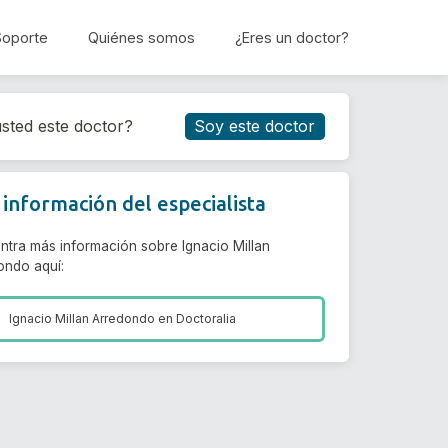
Soporte
Quiénes somos
¿Eres un doctor?
Reservar cita
sted este doctor?
Soy este doctor
información del especialista
ntra más información sobre Ignacio Millan
ondo aquí:
Ignacio Millan Arredondo en
Doctoralia