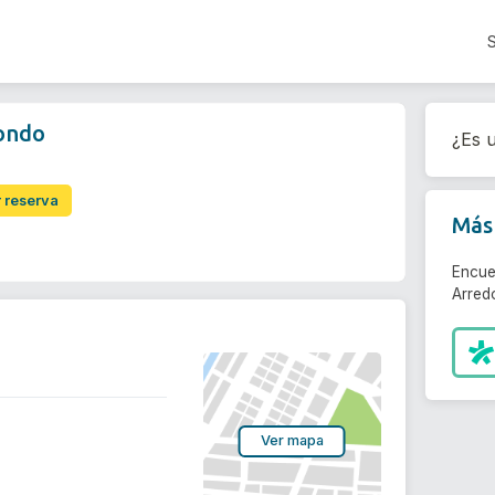
dondo
¿Es u
r reserva
Más 
Encue
Arred
Ver mapa