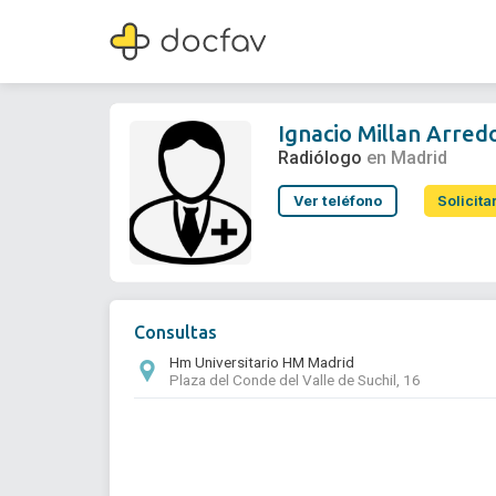
Ignacio Millan Arredondo
Radiólogo
Ignacio Millan Arre
Radiólogo
en Madrid
Ver teléfono
Solicita
Consultas
Hm Universitario HM Madrid
Plaza del Conde del Valle de Suchil, 16