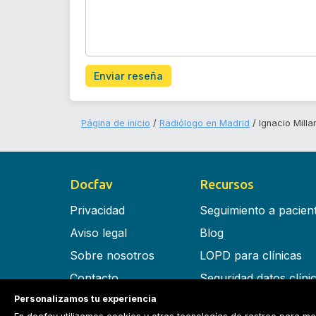
Enviar reseña
Página de inicio
Radiólogo en Madrid
Ignacio Mill
Docfav
Recursos
Privacidad
Seguimiento a pacien
Aviso legal
Blog
Sobre nosotros
LOPD para clínicas
Contacto
Seguridad datos clíni
Personalizamos tu experiencia
Términos y condiciones
Software para clínica