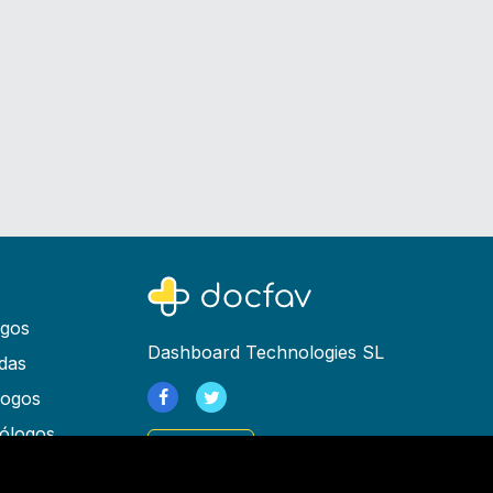
ogos
Dashboard Technologies SL
das
logos
ólogos
Registrarse
as