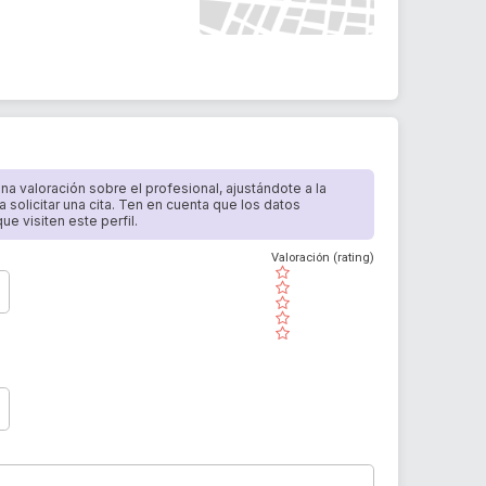
 una valoración sobre el profesional, ajustándote a la
a solicitar una cita. Ten en cuenta que los datos
e visiten este perfil.
Valoración (rating)
( )
( )
( )
( )
( )