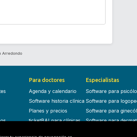
an Arredondo
Para doctores
Especialistas
tes
Agenda y calendario
Software para psicól
Software historia clínica
Software para logope
Planes y precios
Software para ginecó
cos
ticketBAI para clínicas
Software para dermat
s en la nube
Software para dentist