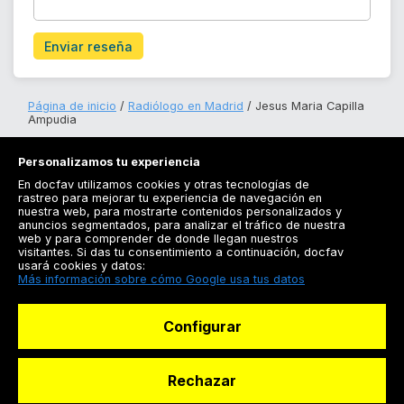
Enviar reseña
Página de inicio
Radiólogo en Madrid
Jesus Maria Capilla
Ampudia
Personalizamos tu experiencia
En docfav utilizamos cookies y otras tecnologías de
rastreo para mejorar tu experiencia de navegación en
nuestra web, para mostrarte contenidos personalizados y
anuncios segmentados, para analizar el tráfico de nuestra
Registrarse
web y para comprender de donde llegan nuestros
visitantes. Si das tu consentimiento a continuación, docfav
Docfav
usará cookies y datos:
Más información sobre cómo Google usa tus datos
Recursos
Configurar
Para doctores
Especialistas
Rechazar