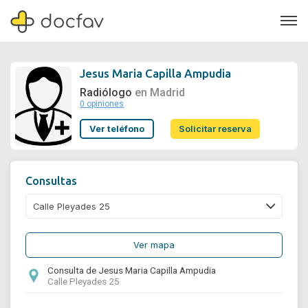
Jesus Maria Capilla Ampudia
Radiólogo
en Madrid
0 opiniones
Soporte
Ver teléfono
Solicitar reserva
Quiénes somos
¿Eres un doctor?
Consultas
Ver mapa
Consulta de Jesus Maria Capilla Ampudia
Calle Pleyades 25