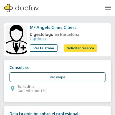
Mª Angels Gines Gibert
Digestólogo
en Barcelona
0 opiniones
Soporte
Ver teléfono
Solicitar reserva
Quiénes somos
¿Eres un doctor?
Consultas
Ver mapa
Barnaclinic
Calle Villarroel 170
Deja tu opinión sobre el profesional