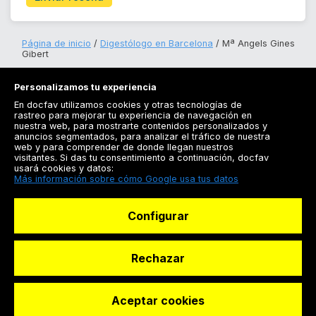
Página de inicio
Digestólogo en Barcelona
Mª Angels Gines
Gibert
Personalizamos tu experiencia
En docfav utilizamos cookies y otras tecnologías de
rastreo para mejorar tu experiencia de navegación en
nuestra web, para mostrarte contenidos personalizados y
anuncios segmentados, para analizar el tráfico de nuestra
Registrarse
web y para comprender de donde llegan nuestros
visitantes. Si das tu consentimiento a continuación, docfav
Docfav
usará cookies y datos:
Más información sobre cómo Google usa tus datos
Recursos
Configurar
Para doctores
Especialistas
Rechazar
Aceptar cookies
© Dashboard Technologies S.L